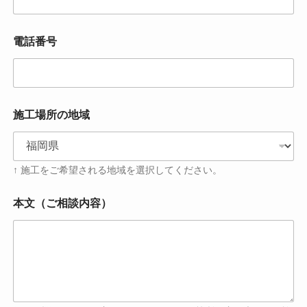
（
ご
相
電話番号
談
内
容
）
本
文
施工場所の地域
（
ご
相
談
↑ 施工をご希望される地域を選択してください。
内
容
本文（ご相談内容）
）