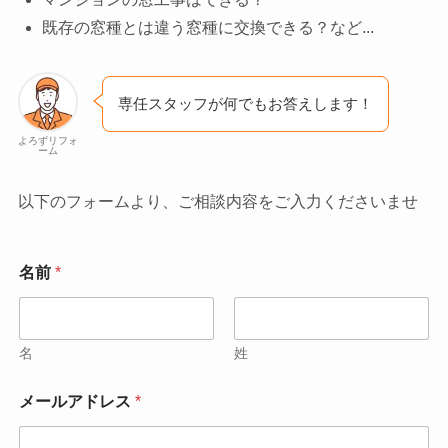
既存の窓種とは違う窓種に交換できる？など...
専任スタッフが何でもお答えします！
よろずリフォ
ーム
以下のフォームより、ご相談内容をご入力くださいませ
名前
*
名
姓
名
メールアドレス
*
前
本
文